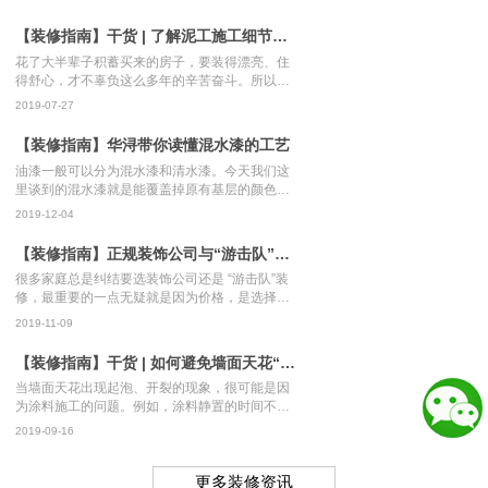
【装修指南】干货 | 了解泥工施工细节，不做装修门外汉~
花了大半辈子积蓄买来的房子，要装得漂亮、住
得舒心，才不辜负这么多年的辛苦奋斗。所以在
装修上必须要讲究，决不能将就！
2019-07-27
【装修指南】华浔带你读懂混水漆的工艺
油漆一般可以分为混水漆和清水漆。今天我们这
里谈到的混水漆就是能覆盖掉原有基层的颜色或
者花纹的油漆。而清水漆就恰恰和混水漆相反，
2019-12-04
用清水漆刷过后，我们依然可以看到物体面的颜
色以及纹理图案。
【装修指南】正规装饰公司与“游击队”的区别，从扇灰工艺上就能看明白！
很多家庭总是纠结要选装饰公司还是 “游击队”装
修，最重要的一点无疑就是因为价格，是选择专
业的装饰公司还是选择相对便宜的“游击队”？装
2019-11-09
饰公司与“游击队”的区别到底在哪里？
【装修指南】干货 | 如何避免墙面天花“脱皮”？
当墙面天花出现起泡、开裂的现象，很可能是因
为涂料施工的问题。例如，涂料静置的时间不够
长、漆膜过厚、涂装的温度过高过低等等。
2019-09-16
更多装修资讯